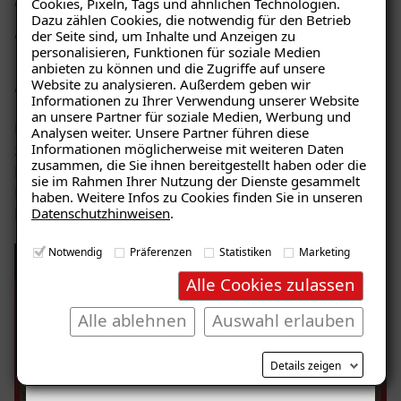
Cookies, Pixeln, Tags und ähnlichen Technologien.
nutzerbedingtes Raumklima und Lüftungsverhalten
Dazu zählen Cookies, die notwendig für den Betrieb
der Seite sind, um Inhalte und Anzeigen zu
Baustofffeuchte bzw. jahreszeitlich bedingte
personalisieren, Funktionen für soziale Medien
Schwankungen der Baustofffeuchte
anbieten zu können und die Zugriffe auf unsere
Website zu analysieren. Außerdem geben wir
Zustand wasserführender Leitungen (Leckagen etc.)
Ratgeber „Sofort-Tipps gegen
Informationen zu Ihrer Verwendung unserer Website
Feuchtigkeit“
an unsere Partner für soziale Medien, Werbung und
Es gibt verschiedene Arten von Feuchtigkeit. Hier
Analysen weiter. Unsere Partner führen diese
– jetzt kostenlos
Informationen möglicherweise mit weiteren Daten
zeigen und erklären wir seitlich eindringende Feuchte.
zusammen, die Sie ihnen bereitgestellt haben oder die
herunterladen!
Ein häufiges Problem bei Kellerwänden, die sich in
sie im Rahmen Ihrer Nutzung der Dienste gesammelt
Form von Salzausblühungen, Putzabplatzungen, bis
haben. Weitere Infos zu Cookies finden Sie in unseren
Datenschutzhinweisen
.
hin zur Schimmelpilzbildung zeigen.
E-Mail eingeben
Notwendig
Präferenzen
Statistiken
Marketing
Ursachen von Feuchtigkeit und Schimmel:
Alle Cookies zulassen
Seitlich eindringende Feuchtigkeit
Alle ablehnen
Auswahl erlauben
Kostenlosen Ratgeber anfordern
Details zeigen