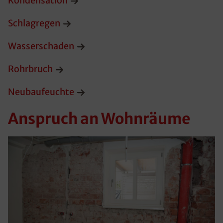
Kondensation
Schlagregen
Wasserschaden
Rohrbruch
Neubaufeuchte
Anspruch an Wohnräume