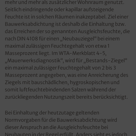
mehr und mehr als zusätzlicher Wohnraum genutzt.
Seitlich eindringende oder kapillar aufsteigende
Feuchte ist in solchen Räumen inakzeptabel. Ziel einer
Bauwerksabdichtung ist deshalb die Einhaltung bzw.
das Erreichen der so genannten Ausgleichsfeuchte, die
nach DIN 4108 für einen „Neubauziegel“ bei einem
maximal zulässigen Feuchtegehalt von etwa 1
Masseprozent liegt. Im WTA-Merkblatt 4-5,
„Mauerwerksdiagnostik“, wird für „Bestands-Ziegel“
ein maximal zulässiger Feuchtegehalt von 2 bis 3
Masseprozent angegeben, was eine Anreicherung des
Ziegels mit bauschädlichen, hygroskopischen und
somit luftfeuchtebindenden Salzen während der
zurückliegenden Nutzungszeit bereits berücksichtigt.
Bei Einhaltung der heutzutage geltenden
Normvorgaben für die Bauwerksabdichtung wird
dieser Anspruch an die Ausgleichsfeuchte bei
Neubauten in der Regel erfüllt. Anders sieht es jedoch