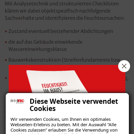
Mit Analysetechnik und strukturierten Checklisten
klären wir dabei objektspezifisch nachfolgende
Sachverhalte und identifizieren die Feuchteursachen:
Zustand eventuell bestehender Abdichtungen
die auf das Gebäude einwirkende
Wassereinwirkungsklasse
Bauwerkskonstruktion (Streifenfundamente bzw.
durchgehende, wasserundurchlässige Bodenplatte)
Mauerwerksbeschaffenheit (einschalig, mehrschalig,
klüftig etc.)
Porosität (kapillare Leitfähigkeit) des Mauerwerks
Diese Webseite verwendet
Gehalt an bauschädlichen Salzen
Cookies
Wärmedämmwert der vorhandenen
Wir verwenden Cookies, um Ihnen ein optimales
Webseiten-Erlebnis zu bieten. Mit der Auswahl “Alle
Außenwandkonstruktion
Cookies zulassen” erlauben Sie die Verwendung von