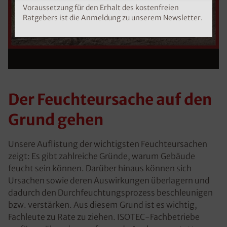
Voraussetzung für den Erhalt des kostenfreien
Ratgebers ist die Anmeldung zu unserem Newsletter.
Der Feuchteursache auf den
Grund gehen
Unsere Auflistung der wichtigsten Feuchteursachen
zeigt: Es gibt zahlreiche Gründe, warum Gebäude
feucht sein können. Darüber hinaus können sich
Ursachen sowie deren Auswirkungen überlagern und
dadurch den Durchfeuchtungsprozess beschleunigen
bzw. verstärken. Aus diesem Grund ist es wichtig,
Fachleute zu Rate zu ziehen. ISOTEC-Fachbetriebe