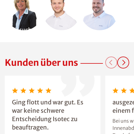
Wir suchen
Dich!
Kunden über uns
Ging flott und war gut. Es
ausgeze
war keine schwere
einem f
Entscheidung Isotec zu
Bei uns w
beauftragen.
Innenab