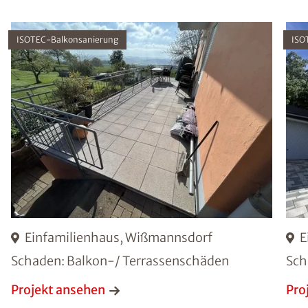
ISOTEC-Balkonsanierung
ISO
Einfamilienhaus, Wißmannsdorf
E
Schaden: Balkon-/ Terrassenschäden
Sch
Projekt ansehen
Pro