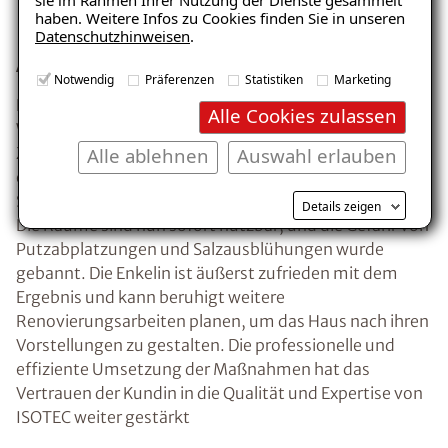
sie im Rahmen Ihrer Nutzung der Dienste gesammelt
haben. Weitere Infos zu Cookies finden Sie in unseren
Nutzungsmöglichkeiten in
Datenschutzhinweisen
.
Altrich
E-Mail eingeben
Notwendig
Präferenzen
Statistiken
Marketing
Nach Abschluss der Sanierungsarbeiten zeigt sich das
Alle Cookies zulassen
Wohnhaus in Altrich in einem deutlich verbesserten
Alle ablehnen
Auswahl erlauben
Zustand. Die kapillar aufsteigende Feuchtigkeit wurde
erfolgreich gestoppt, und die Wände werden durch das
Sanierputzsystem aktiv bei der Trocknung unterstützt.
Kostenlosen Ratgeber anfordern
Details zeigen
Die Räume sind nun sofort nutzbar, und die Gefahr von
Putzabplatzungen und Salzausblühungen wurde
Voraussetzung für den Erhalt des kostenfreien
gebannt. Die Enkelin ist äußerst zufrieden mit dem
Ratgebers ist die Anmeldung zu unserem Newsletter.
Ergebnis und kann beruhigt weitere
Renovierungsarbeiten planen, um das Haus nach ihren
Vorstellungen zu gestalten. Die professionelle und
effiziente Umsetzung der Maßnahmen hat das
Vertrauen der Kundin in die Qualität und Expertise von
ISOTEC weiter gestärkt