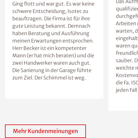
Das Aufm
Ging flott und war gut. Es war keine
qualifizi
schwere Entscheidung, Isotec zu
durchgefü
beauftragen. Die Firma ist für ihre
Arbeiten 
gute Leistung bekannt. Demnach
warten, 
haben Beratung und Ausführung
eingehalt
meinen Erwartungen entsprochen.
waren qua
Herr Becker ist ein kompetenter
freundlic
Mann (er hat mich beraten) und die
sauber. De
zwei Handwerker waren auch gut.
weichte 
Die Sanierung in der Garage führte
Kostenvo
zum Ziel. Der Schimmel ist weg.
die Fa. I
jeden Fal
Mehr Kundenmeinungen