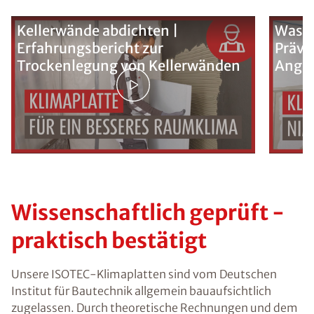
Kellerwände abdichten |
Was k
Erfahrungsbericht zur
Präve
Trockenlegung von Kellerwänden
Ange
Wissenschaftlich geprüft -
praktisch bestätigt
Unsere ISOTEC-Klimaplatten sind vom Deutschen
Institut für Bautechnik
allgemein bauaufsichtlich
zugelassen
. Durch theoretische Rechnungen und dem