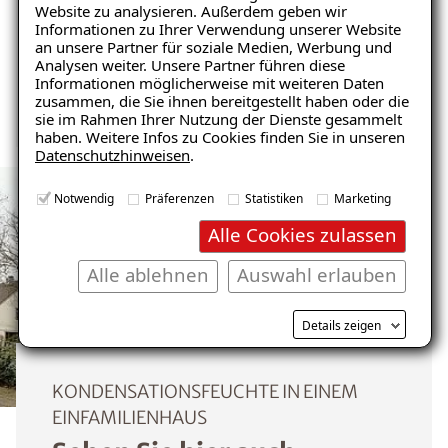
Website zu analysieren. Außerdem geben wir
Informationen zu Ihrer Verwendung unserer Website
Schnelle Nutzung als Wohnraum
Ratgeber „Schimmel“
an unsere Partner für soziale Medien, Werbung und
Analysen weiter. Unsere Partner führen diese
– jetzt kostenlos erhalten!
Informationen möglicherweise mit weiteren Daten
Nicht brennbar
zusammen, die Sie ihnen bereitgestellt haben oder die
sie im Rahmen Ihrer Nutzung der Dienste gesammelt
haben. Weitere Infos zu Cookies finden Sie in unseren
Datenschutzhinweisen
.
E-Mail eingeben
Notwendig
Präferenzen
Statistiken
Marketing
Alle Cookies zulassen
Alle ablehnen
Auswahl erlauben
Kostenlosen Ratgeber anfordern
Details zeigen
Voraussetzung für den Erhalt des kostenfreien
Ratgebers ist die Anmeldung zu unserem Newsletter.
KONDENSATIONSFEUCHTE IN EINEM
EINFAMILIENHAUS