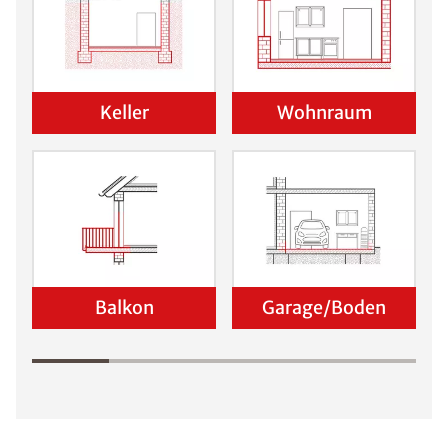
Keller
Wohnraum
Balkon
Garage/Boden