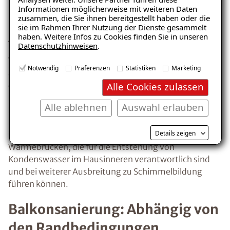
Informationen möglicherweise mit weiteren Daten
herunterladen!
zusammen, die Sie ihnen bereitgestellt haben oder die
sie im Rahmen Ihrer Nutzung der Dienste gesammelt
haben. Weitere Infos zu Cookies finden Sie in unseren
Zeichnung: Wärmebrücke bei Balkonbetonplatten
Datenschutzhinweisen
.
E-Mail eingeben
Vor allem bei Altbauten ist der Balkon häufig eine
Notwendig
Präferenzen
Statistiken
Marketing
auskragende Betonplatte, die in vielen Fällen nicht von
Alle Cookies zulassen
der Geschossdecke abgekoppelt ist. Sprich, die
Balkonplatte ist lediglich eine Verlängerung der
Alle ablehnen
Auswahl erlauben
Raumdecke nach außen. Dadurch, dass die
Betonplatte durchgängig nach außen führt, entstehen
Kostenlosen Ratgeber anfordern
Details zeigen
im Übergangsbereich an der Innenwand, sogenannte
Wärmebrücken, die für die Entstehung von
Voraussetzung für den Erhalt des kostenfreien
Kondenswasser im Hausinneren verantwortlich sind
Ratgebers ist die Anmeldung zu unserem Newsletter.
und bei weiterer Ausbreitung zu Schimmelbildung
führen können.
Balkonsanierung: Abhängig von
den Randbedingungen