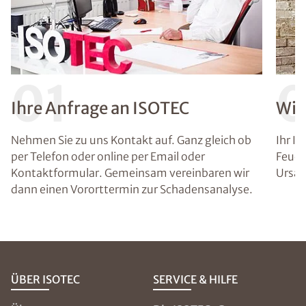
01
Ihre Anfrage an ISOTEC
Wir
Nehmen Sie zu uns Kontakt auf. Ganz gleich ob
Ihr I
per Telefon oder online per Email oder
Feuch
Kontaktformular. Gemeinsam vereinbaren wir
Ursac
dann einen Vororttermin zur Schadensanalyse.
ÜBER ISOTEC
SERVICE & HILFE