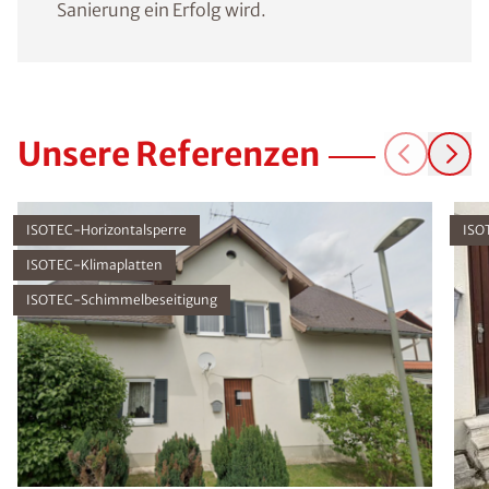
Sanierung ein Erfolg wird.
Unsere Referenzen
ISOTEC-Horizontalsperre
ISO
ISOTEC-Klimaplatten
ISOTEC-Schimmelbeseitigung