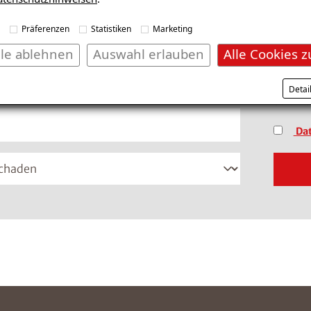
fonnummer im Format +49 8001121129 ein
(Dateif
Präferenzen
Statistiken
Marketing
lle ablehnen
Auswahl erlauben
Alle Cookies z
*Pflich
Detai
vertrau
Dat