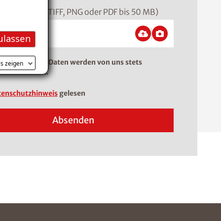
ormat: JPEG, TIFF, PNG oder PDF bis 50 MB)
ulassen
tangaben. Ihre Daten werden von uns stets
ls zeigen
lich behandelt.
enschutzhinweis
gelesen
Absenden