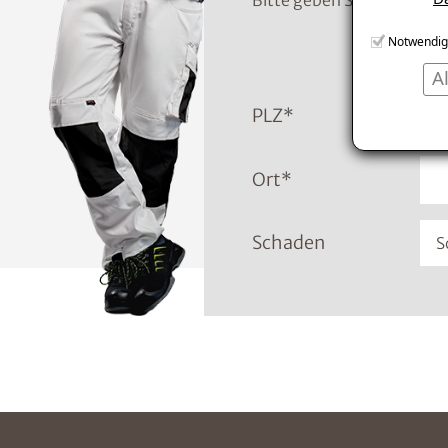
Bitte geben Sie die Tele
Notwendig
A
PLZ
*
Ort
*
Schaden