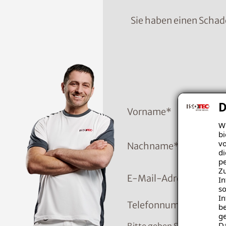
Sie haben einen Schad
D
Vorname
*
Wi
bi
vo
Nachname
*
di
pe
Zu
E-Mail-Adresse
In
so
In
Telefonnummer
*
be
ge
D