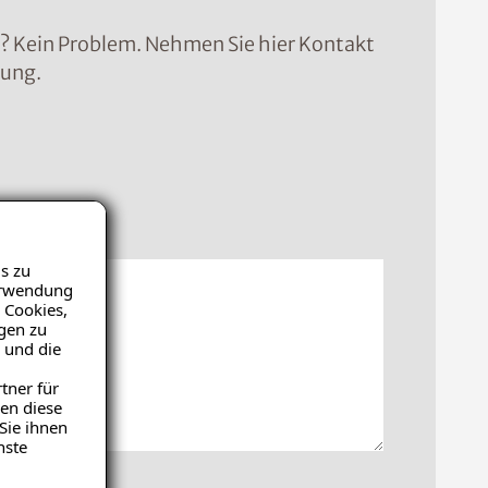
n? Kein Problem. Nehmen Sie hier Kontakt
sung.
icht
s zu
Verwendung
 Cookies,
igen zu
 und die
tner für
en diese
Sie ihnen
nste
hochladen