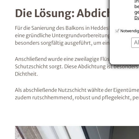
In
be
Die Lösung: Abdichtung 
ge
D
Für die Sanierung des Balkons in Heddesheim wurde e
Notwendig
eine gründliche Untergrundvorbereitung. Besonderes
A
besonders sorgfältig ausgeführt, um eine langfristig
Anschließend wurde eine zweilagige Flüssigkunststoff
Schutzschicht sorgt. Diese Abdichtung ist besonder
Dichtheit.
Als abschließende Nutzschicht wählte der Eigentümer
zudem rutschhemmend, robust und pflegeleicht, perf