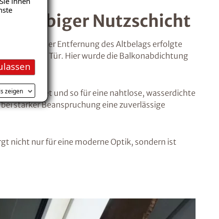
Sie ihnen
nste
langlebiger Nutzschicht
etzt. Nach der Entfernung des Altbelags erfolgte
sade und zur Tür. Hier wurde die Balkonabdichtung
ulassen
ls zeigen
rund verbindet und so für eine nahtlose, wasserdichte
 bei starker Beanspruchung eine zuverlässige
t nicht nur für eine moderne Optik, sondern ist