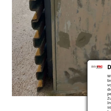
D
Wi
bi
vo
di
pe
Zu
In
so