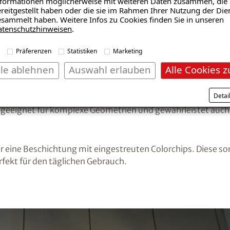
formationen möglicherweise mit weiteren Daten zusammen, die 
reitgestellt haben oder die sie im Rahmen Ihrer Nutzung der Die
mit Flüssigkunststoff und 
sammelt haben. Weitere Infos zu Cookies finden Sie in unseren
atenschutzhinweisen
.
in bewährtes System auf Basis von Flüssigkunststoff einges
Präferenzen
Statistiken
Marketing
 Augenmerk galt den sensiblen Anschlussbereichen zur Fas
lle ablehnen
Auswahl erlauben
Alle Cookies z
 dichte Lösung zu gewährleisten.
Detai
abdichtung appliziert, die sich vollflächig mit dem Unterg
s geeignet für komplexe Geometrien und gewährleistet auch
 eine Beschichtung mit eingestreuten Colorchips. Diese sorg
ekt für den täglichen Gebrauch.