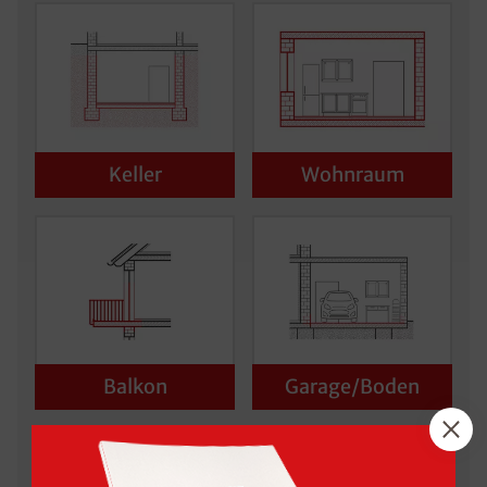
Keller
Wohnraum
Balkon
Garage/Boden