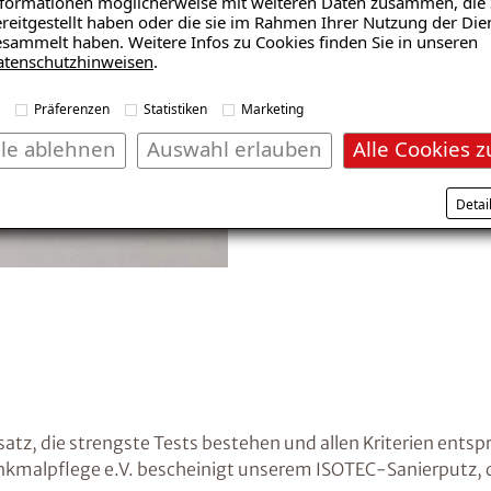
formationen möglicherweise mit weiteren Daten zusammen, die 
reitgestellt haben oder die sie im Rahmen Ihrer Nutzung der Die
Abschließend bringen wir u
sammelt haben. Weitere Infos zu Cookies finden Sie in unseren
atenschutzhinweisen
.
Versalzungsgrad tragen wir 
Mauerwerk auf. Durch seine
Präferenzen
Statistiken
Marketing
Sanierputz das Austrockne
lle ablehnen
Auswahl erlauben
Alle Cookies z
Detai
tz, die strengste Tests bestehen und allen Kriterien entsp
kmalpflege e.V. bescheinigt unserem ISOTEC-Sanierputz, d