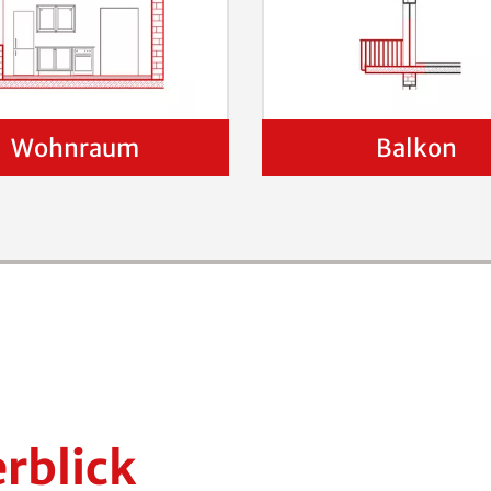
Wohnraum
Balkon
erblick