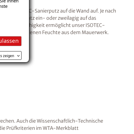
Sie ihnen
nste
nseren ISOTEC-Sanierputz auf die Wand auf. Je nach
den Sanierputz ein- oder zweilagig auf das
 Diffusionsfähigkeit ermöglicht unser ISOTEC-
n der vorhandenen Feuchte aus dem Mauerwerk.
ulassen
ls zeigen
rechen. Auch die Wissenschaftlich-Technische
ie Prüfkriterien im WTA-Merkblatt