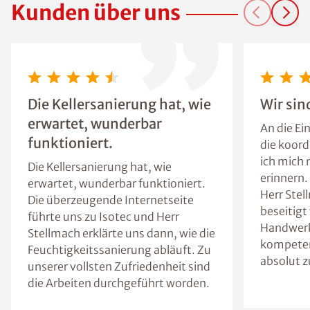
Kunden über uns
Die Kellersanierung hat, wie
Wir sin
erwartet, wunderbar
An die Ei
funktioniert.
die koord
ich mich
Die Kellersanierung hat, wie
erinnern.
erwartet, wunderbar funktioniert.
Herr Stel
Die überzeugende Internetseite
beseitigt
führte uns zu Isotec und Herr
Handwerk
Stellmach erklärte uns dann, wie die
kompeten
Feuchtigkeitssanierung abläuft. Zu
absolut z
unserer vollsten Zufriedenheit sind
die Arbeiten durchgeführt worden.