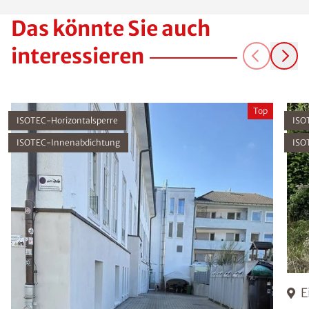
Das könnte Sie auch
interessieren
Top
ISOTEC-Horizontalsperre
ISO
ISOTEC-Innenabdichtung
ISO
E