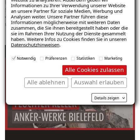
berichtet der Inhaber des ausführenden Fachbetriebes,
Informationen zu Ihrer Verwendung unserer Website
Stephan Zwiener. Für die Stadt Bielefeld ist es ein sehr
an unsere Partner für soziale Medien, Werbung und
Analysen weiter. Unsere Partner führen diese
wichtiges Projekt. Zeigt es doch exemplarisch den
Informationen möglicherweise mit weiteren Daten
Umbruch vom Industriezeitalter ins Hier und Jetzt.
zusammen, die Sie ihnen bereitgestellt haben oder die
sie im Rahmen Ihrer Nutzung der Dienste gesammelt
haben. Weitere Infos zu Cookies finden Sie in unseren
Datenschutzhinweisen
.
Keller abdichten von innen | Schutz der
Anker-Werke in Bielefeld vor Feuchte
Notwendig
Präferenzen
Statistiken
Marketing
Alle Cookies zulassen
Alle ablehnen
Auswahl erlauben
Details zeigen