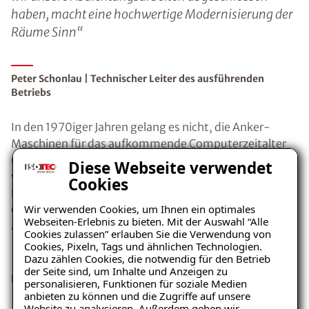
haben, macht eine hochwertige Modernisierung der
Räume Sinn“
Peter Schonlau | Technischer Leiter des ausführenden
Betriebs
In den 1970iger Jahren gelang es nicht, die Anker-
Maschinen für das aufkommende Computerzeitalter
umzustellen. 1976 dann der Konkurs. Auf einer Länge
Diese Webseite verwendet
von über 2.000 Metern wurde die ISOTEC-
Cookies
Horizontalsperre eingebracht und mehr als 1.000
Wir verwenden Cookies, um Ihnen ein optimales
Quadratmeter wurden von uns fachgerecht von innen
Webseiten-Erlebnis zu bieten. Mit der Auswahl “Alle
abgedichtet.
Cookies zulassen” erlauben Sie die Verwendung von
Cookies, Pixeln, Tags und ähnlichen Technologien.
Dazu zählen Cookies, die notwendig für den Betrieb
»
Aus dem alten Werksgelände sollen über 90
der Seite sind, um Inhalte und Anzeigen zu
Loftwohnungen und Gewerberäume werden
«,
personalisieren, Funktionen für soziale Medien
anbieten zu können und die Zugriffe auf unsere
Website zu analysieren. Außerdem geben wir