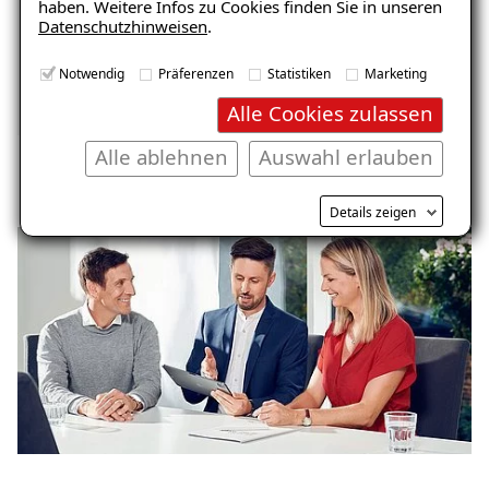
Wir sind TÜV Rheinland geprüft und
haben. Weitere Infos zu Cookies finden Sie in unseren
Datenschutzhinweisen
.
verfügen deswegen über das Zertifikat als
„überwachter Betrieb für
Notwendig
Präferenzen
Statistiken
Marketing
Bauwerksabdichtungen“.
Alle Cookies zulassen
Alle ablehnen
Auswahl erlauben
Details zeigen