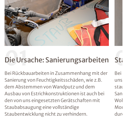
01
Die Ursache: Sanierungsarbeiten
Sta
Bei Rückbauarbeiten in Zusammenhang mit der
Bei s
Sanierung von Feuchtigkeitsschäden, wie z.B.
unser
dem Abstemmen von Wandputz und dem
staub
Ausbau von Estrichkonstruktionen ist auch bei
Sanie
den von uns eingesetzten Gerätschaften mit
Wohnb
Staubabsaugung eine vollständige
Monta
Staubentwicklung nicht zu verhindern.
durch