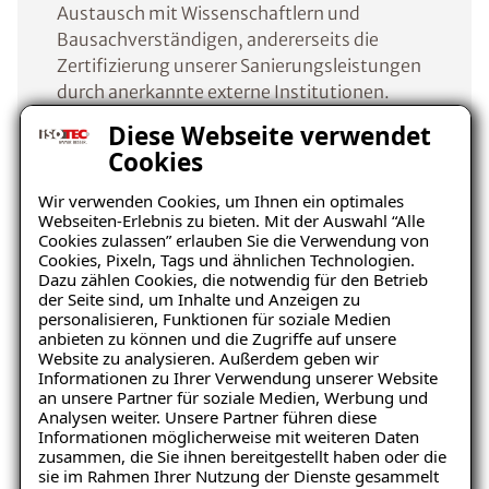
Austausch mit Wissenschaftlern und
Bausachverständigen, andererseits die
Zertifizierung unserer Sanierungsleistungen
durch anerkannte externe Institutionen.
Diese Webseite verwendet
So lassen wir die Qualität unserer
Cookies
Dienstleistungen regelmäßig durch den TÜV
Wir verwenden Cookies, um Ihnen ein optimales
Rheinland überwachen. Neben der Prüfung
Webseiten-Erlebnis zu bieten. Mit der Auswahl “Alle
der technischen Ausstattung, wird die
Cookies zulassen” erlauben Sie die Verwendung von
prinzipielle Eignung des Unternehmens
Cookies, Pixeln, Tags und ähnlichen Technologien.
Dazu zählen Cookies, die notwendig für den Betrieb
beurteilt. Zudem muss mindestens ein
der Seite sind, um Inhalte und Anzeigen zu
bauleitender Mitarbeiter eine theoretische
personalisieren, Funktionen für soziale Medien
TÜV-Prüfung bestehen. Sind diese
anbieten zu können und die Zugriffe auf unsere
Website zu analysieren. Außerdem geben wir
Voraussetzungen erfüllt, besucht ein TÜV-
Informationen zu Ihrer Verwendung unserer Website
Ingenieur mindestens einmal jährlich den
an unsere Partner für soziale Medien, Werbung und
ISOTEC-Fachbetrieb auf einer Baustelle und
Analysen weiter. Unsere Partner führen diese
Informationen möglicherweise mit weiteren Daten
überprüft dabei verschiedene Gewerke.
zusammen, die Sie ihnen bereitgestellt haben oder die
sie im Rahmen Ihrer Nutzung der Dienste gesammelt