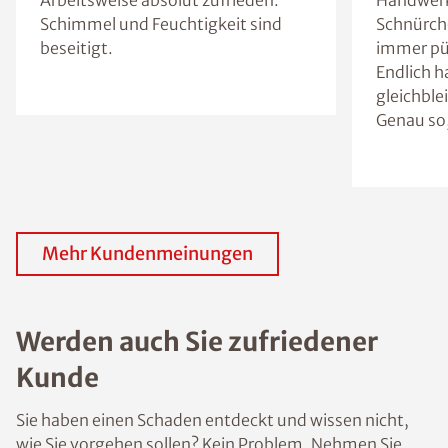
Schimmel und Feuchtigkeit sind
Schnürche
beseitigt.
immer pü
Endlich h
gleichble
Genau so,
Mehr Kundenmeinungen
Werden auch Sie zufriedener
Kunde
Sie haben einen Schaden entdeckt und wissen nicht,
wie Sie vorgehen sollen? Kein Problem. Nehmen Sie