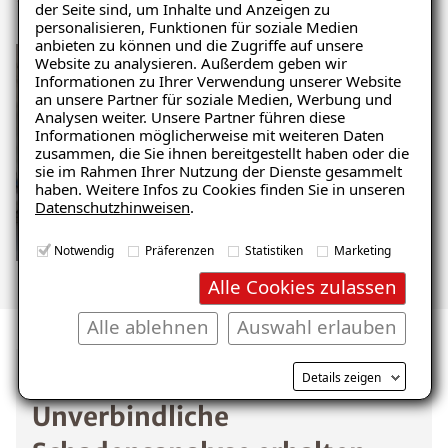
der Seite sind, um Inhalte und Anzeigen zu
personalisieren, Funktionen für soziale Medien
anbieten zu können und die Zugriffe auf unsere
Website zu analysieren. Außerdem geben wir
Ratgeber „Sofort-Tipps gegen
Informationen zu Ihrer Verwendung unserer Website
Feuchtigkeit“
an unsere Partner für soziale Medien, Werbung und
Analysen weiter. Unsere Partner führen diese
– jetzt kostenlos
Informationen möglicherweise mit weiteren Daten
zusammen, die Sie ihnen bereitgestellt haben oder die
herunterladen!
sie im Rahmen Ihrer Nutzung der Dienste gesammelt
haben. Weitere Infos zu Cookies finden Sie in unseren
Datenschutzhinweisen
.
E-Mail eingeben
Notwendig
Präferenzen
Statistiken
Marketing
Alle Cookies zulassen
Alle ablehnen
Auswahl erlauben
Kostenlosen Ratgeber anfordern
Details zeigen
Unverbindliche
Voraussetzung für den Erhalt des kostenfreien