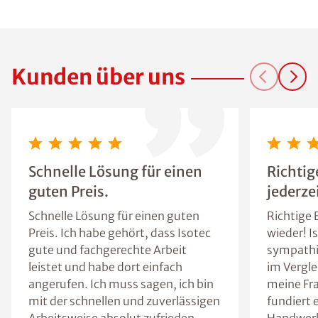
Dich!
Kunden über uns
Schnelle Lösung für einen
Richtig
guten Preis.
jederze
Schnelle Lösung für einen guten
Richtige 
Preis. Ich habe gehört, dass Isotec
wieder! I
gute und fachgerechte Arbeit
sympathis
leistet und habe dort einfach
im Vergle
angerufen. Ich muss sagen, ich bin
meine Fr
mit der schnellen und zuverlässigen
fundiert 
Arbeitsweise absolut zufrieden.
Handwerke