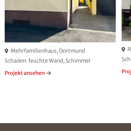
R
Mehrfamilienhaus, Dortmund
Sch
Schaden: feuchte Wand, Schimmel
Pro
Projekt ansehen