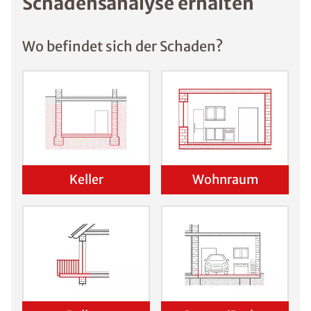
Schadensanalyse erhalten
Ratgebers ist die Anmeldung zu unserem Newsletter.
Wo befindet sich der Schaden?
Keller
Wohnraum