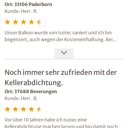
Ort: 33106 Paderborn
Kunde: Herr . R.
Unser Balkon wurde von Isotec saniert und ich bin
begeistert, auch wegen der Kosteneinhaltung. Bei
jedem Arbeitsschritt hat Herr Worbel alles genau
erklärt, was er warum macht und welche Wirkung es
hat. Endlich mal jemand, der kein Fachchinesisch
spricht. Einfach toll.
Noch immer sehr zufrieden mit der
Kellerabdichtung.
Ort: 37688 Beverungen
Kunde: Herr . B.
Vor über 10 Jahren habe ich Isotec eine
Kellerabdichtung machen lassen und bin damit noch