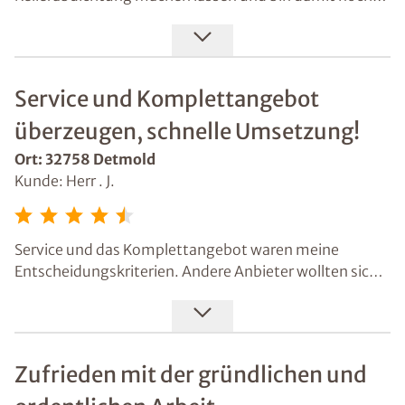
immer sehr zufrieden. Jetzt habe ich
Kabeldurchführungen abdichten lassen und auch das
hat wieder bestens geklappt. Den Schacht werde ich
auch noch sanieren lassen.
Service und Komplettangebot
überzeugen, schnelle Umsetzung!
Ort: 32758 Detmold
Kunde: Herr . J.
Service und das Komplettangebot waren meine
Entscheidungskriterien. Andere Anbieter wollten sich
jeden einzelnen Arbeitsschritt bezahlen lassen. Die
ausführliche Beratung hat ebenfalls ihren Teil dazu
beigetragen. Mein Haus wurde dann zeitnah und
zuverlässig durch Isotec abgedichtet.
Zufrieden mit der gründlichen und