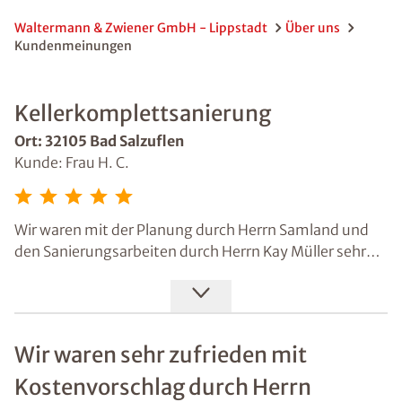
Waltermann & Zwiener GmbH - Lippstadt
Über uns
Kundenmeinungen
Kellerkomplettsanierung
Ort: 32105 Bad Salzuflen
Kunde: Frau H. C.
Wir waren mit der Planung durch Herrn Samland und
den Sanierungsarbeiten durch Herrn Kay Müller sehr
zufrieden und können das gesamte Team
weiterempfehlen. Mit einer Taupunktlüftung und
Luftfeuchtigkeitswerten im Normbereich sind die
Kellerräume wieder nutzbar.
Wir waren sehr zufrieden mit
Kostenvorschlag durch Herrn