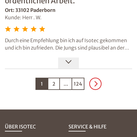
ordentlichen Arbeit.
Ort: 33102 Paderborn
Kunde: Herr . W.
Durch eine Empfehlung bin ich auf Isotec gekommen
und ich bin zufrieden. Die Jungs sind plausibel an der
Sache herangegangen und haben es ordentlich zu Ende
gebracht, nachdem die Ursache offenkundig war.
1
2
...
124
ÜBER ISOTEC
SERVICE & HILFE