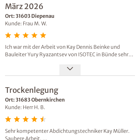
Schnelligkeit u Sauberkeit der Durchführung der
März 2026
Arbeiten war toll.
Ort: 31603 Diepenau
Kunde: Frau M. W.
Ich war mit der Arbeit von Kay Dennis Beinke und
Bauleiter Yury Ryazantsev von ISOTEC in Bünde sehr
zufrieden.
Bei mir wurde der Keller komplett abgedichtet und
mehrere feuchte Wände im Haus wurden bearbeitet.
Außerdem wurden spezielle neue Putze aufgebracht,
Trockenlegung
damit keine Feuchtigkeit mehr hochsteigen kann.
Die Arbeiten waren umfangreich und natürlich auch
Ort: 31683 Obernkirchen
nicht gerade günstig. Es gab während der Arbeiten viel
Kunde: Herr H. B.
Dreck und Staub, was sich bei so einer großen
Sanierung aber wohl kaum vermeiden lässt.
Besonders positiv war auch die Beratung durch Chris
Sehr kompetenter Abdichtungstechniker Kay Müller.
Lennart Schneider, Sachverständiger für Bau- und
Saubere Arbeit.