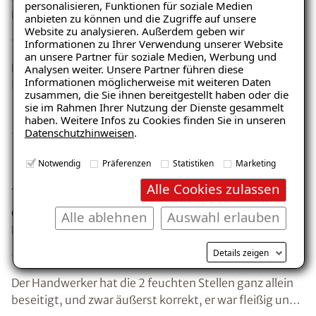
personalisieren, Funktionen für soziale Medien
Kunde: Familie . A.
anbieten zu können und die Zugriffe auf unsere
Website zu analysieren. Außerdem geben wir
Informationen zu Ihrer Verwendung unserer Website
an unsere Partner für soziale Medien, Werbung und
Für mich gab es keine wirkliche Alternative zu Isotec!
Analysen weiter. Unsere Partner führen diese
Informationen möglicherweise mit weiteren Daten
Ich wollte nicht auf billig rumprobieren, sondern hatte
zusammen, die Sie ihnen bereitgestellt haben oder die
Hauptaugenmerk auf Qualität. Herr Nijenhuis hat sich
sie im Rahmen Ihrer Nutzung der Dienste gesammelt
sehr gut um den ganzen Aufbau des Bodens
haben. Weitere Infos zu Cookies finden Sie in unseren
Datenschutzhinweisen
.
gekümmert und sogar andere Handwerker vermittelt.
Preis zur Leistung war für mich absolut stimmig.
Feuchte Stellen professionell und
Notwendig
Präferenzen
Statistiken
Marketing
Alle Cookies zulassen
freundlich beseitigt.
Ort: 32756 Detmold
Alle ablehnen
Auswahl erlauben
Kunde: Frau . A.
Details zeigen
Der Handwerker hat die 2 feuchten Stellen ganz allein
beseitigt, und zwar äußerst korrekt, er war fleißig und