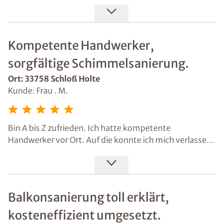
freundlich. Dass Isotec eine gute Adresse für
Sanierungen ist, wurde mir gesagt, als ich mich
informiert habe. Der Schaden wurde professionell
aufgenommen und zügig in die Umsetzung gebracht.
Kompetente Handwerker,
sorgfältige Schimmelsanierung.
Ort: 33758 Schloß Holte
Kunde: Frau . M.
Bin A bis Z zufrieden. Ich hatte kompetente
Handwerker vor Ort. Auf die konnte ich mich verlassen.
Sie haben die Schimmelsanierung sorgfältig
ausgeführt. Mit Isotec hat es schnell und
unkompliziert funktioniert.
Balkonsanierung toll erklärt,
kosteneffizient umgesetzt.