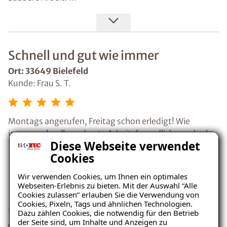
Feuchtigkeitsschäden. Mit ihm habe ich die gesamte
Baustelle immer sauber hinterlassen. Fragen wurden
Durchführung besprochen und geplant. Er hat mich
sofort beantwortet.
sehr gut beraten und alles verständlich erklärt.
Sehr pünktlich.
Kay Dennis Beinke und Yury Ryazantsev haben sehr
Schnell und gut wie immer
sauber, zuverlässig und professionell gearbeitet. Beide
waren freundlich, pünktlich und haben sich Zeit
Ort: 33649 Bielefeld
genommen, alles verständlich zu erklären.
Kunde: Frau S. T.
Ich hoffe natürlich, dass jetzt dauerhaft alles dicht
bleibt, aber mit der Ausführung der Arbeiten und dem
gesamten Ablauf war ich sehr zufrieden und kann
Montags angerufen, Freitag schon erledigt! Wie
ISOTEC Bünde weiterempfehlen.
immer, schnelle und gute Arbeit, freundliche und sehr
Diese Webseite verwendet
sympathische Mitarbeiter die ihr Handwerk verstehen!
Cookies
Wir verwenden Cookies, um Ihnen ein optimales
Webseiten-Erlebnis zu bieten. Mit der Auswahl “Alle
Isotec überzeugt mit Qualität und
Cookies zulassen” erlauben Sie die Verwendung von
Cookies, Pixeln, Tags und ähnlichen Technologien.
umfassendem Service.
Dazu zählen Cookies, die notwendig für den Betrieb
der Seite sind, um Inhalte und Anzeigen zu
Ort: 64625 Bensheim