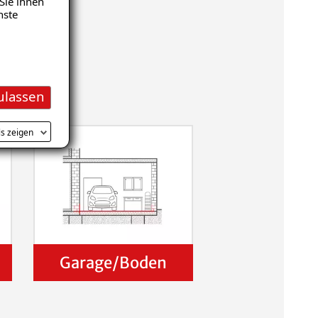
Sie ihnen
nste
ulassen
ls zeigen
Garage/Boden