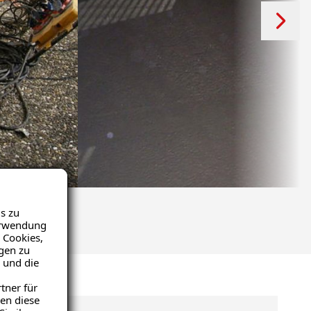
s zu
Verwendung
 Cookies,
igen zu
 und die
tner für
en diese