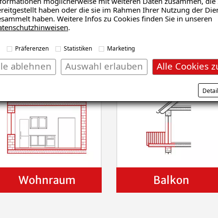
formationen möglicherweise mit weiteren Daten zusammen, die 
reitgestellt haben oder die sie im Rahmen Ihrer Nutzung der Die
sammelt haben. Weitere Infos zu Cookies finden Sie in unseren
Schadensanalyse erhalten
atenschutzhinweisen
.
Präferenzen
Statistiken
Marketing
den?
lle ablehnen
Auswahl erlauben
Alle Cookies z
Detai
Wohnraum
Balkon