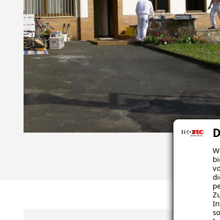
D
Wi
bi
vo
di
pe
Zu
In
so