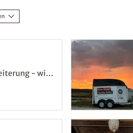
en
iterung - wir