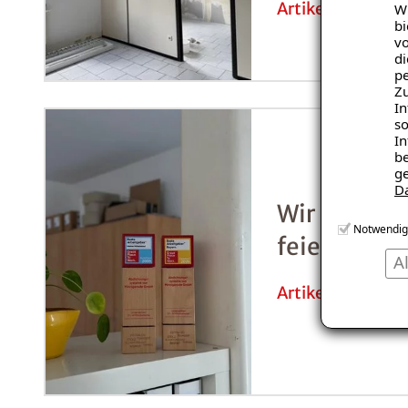
Artikel lesen
Wi
bi
vo
di
pe
Zu
In
so
In
be
ge
D
Wir haben 
Notwendig
feiern!
A
Artikel lesen