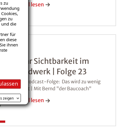
Macher für Morgen
s zu
Artikel lesen
Verwendung
 Cookies,
igen zu
 und die
tner für
en diese
Sie ihnen
nste
Mehr Sichtbarkeit im
Handwerk | Folge 23
Neue Podcast-Folge: Das wird zu wenig
ulassen
gezeigt | Mit Bernd "der Baucoach"
ls zeigen
Artikel lesen