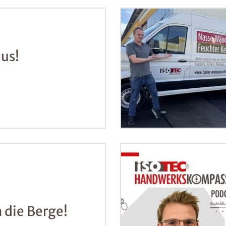
aus!
n die Berge!