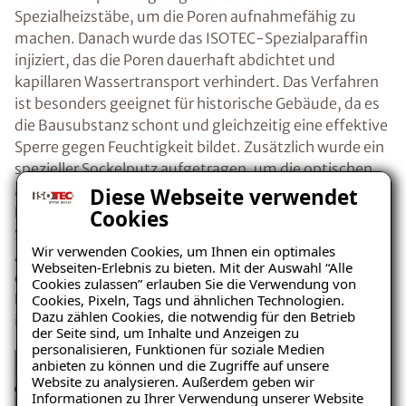
Spezialheizstäbe, um die Poren aufnahmefähig zu
machen. Danach wurde das ISOTEC-Spezialparaffin
injiziert, das die Poren dauerhaft abdichtet und
kapillaren Wassertransport verhindert. Das Verfahren
ist besonders geeignet für historische Gebäude, da es
die Bausubstanz schont und gleichzeitig eine effektive
Sperre gegen Feuchtigkeit bildet. Zusätzlich wurde ein
spezieller Sockelputz aufgetragen, um die optischen
Mängel zu beheben und die Wände weiter zu schützen.
Diese Webseite verwendet
Der ISOTEC-Sanierputz nahm dabei bauschädliche
Cookies
Salze auf und sorgte für eine sofortige optische
Wir verwenden Cookies, um Ihnen ein optimales
Aufwertung der betroffenen Wände. Die Kombination
Webseiten-Erlebnis zu bieten. Mit der Auswahl “Alle
dieser Maßnahmen gewährleistete eine langfristige
Cookies zulassen” erlauben Sie die Verwendung von
Lösung für die Feuchtigkeitsprobleme des Bauernhofs
Cookies, Pixeln, Tags und ähnlichen Technologien.
Dazu zählen Cookies, die notwendig für den Betrieb
in Neuburg.
der Seite sind, um Inhalte und Anzeigen zu
personalisieren, Funktionen für soziale Medien
anbieten zu können und die Zugriffe auf unsere
Website zu analysieren. Außerdem geben wir
Ratgeber „Sofort-Tipps gegen
Informationen zu Ihrer Verwendung unserer Website