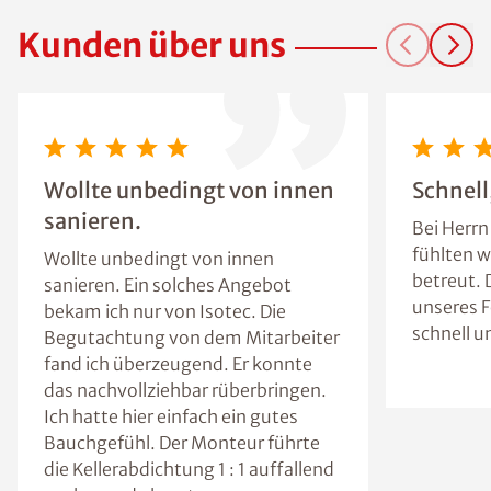
Kunden über uns
Wollte unbedingt von innen
Schnell
sanieren.
Bei Herrn
fühlten w
Wollte unbedingt von innen
betreut. 
sanieren. Ein solches Angebot
unseres 
bekam ich nur von Isotec. Die
schnell u
Begutachtung von dem Mitarbeiter
fand ich überzeugend. Er konnte
das nachvollziehbar rüberbringen.
Ich hatte hier einfach ein gutes
Bauchgefühl. Der Monteur führte
die Kellerabdichtung 1 : 1 auffallend