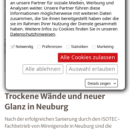
Feuchtigkeit“
an unsere Partner für soziale Medien, Werbung und
Analysen weiter. Unsere Partner führen diese
– jetzt kostenlos
Informationen möglicherweise mit weiteren Daten
zusammen, die Sie ihnen bereitgestellt haben oder die
herunterladen!
sie im Rahmen Ihrer Nutzung der Dienste gesammelt
haben. Weitere Infos zu Cookies finden Sie in unseren
Datenschutzhinweisen
.
E-Mail eingeben
Notwendig
Präferenzen
Statistiken
Marketing
Alle Cookies zulassen
Alle ablehnen
Auswahl erlauben
Kostenlosen Ratgeber anfordern
Details zeigen
Trockene Wände und neuer
Voraussetzung für den Erhalt des kostenfreien
Glanz in Neuburg
Ratgebers ist die Anmeldung zu unserem Newsletter.
Nach der erfolgreichen Sanierung durch den ISOTEC-
Fachbetrieb von Minnigerode in Neuburg sind die